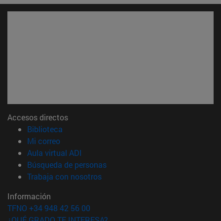
Accesos directos
(abre en nueva ventana)
Biblioteca
(abre en nueva ventana)
Mi correo
(abre en nueva ventana)
Aula virtual ADI
(abre en nueva ventana)
Búsqueda de personas
(abre en nueva ventana)
Trabaja con nosotros
Información
TFNO +34 948 42 56 00
¿QUÉ GRADO TE INTERESA?