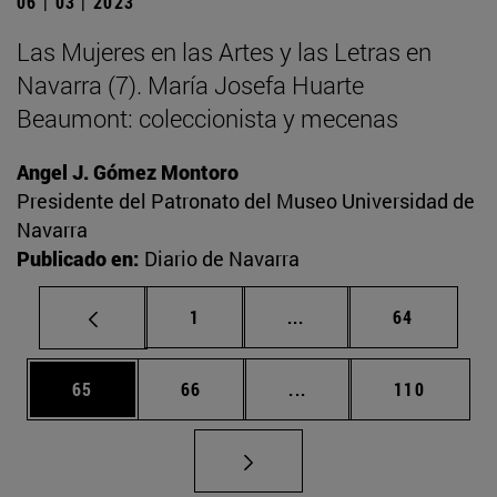
06 | 03 | 2023
Las Mujeres en las Artes y las Letras en
Navarra (7). María Josefa Huarte
Beaumont: coleccionista y mecenas
Angel J. Gómez Montoro
Presidente del Patronato del Museo Universidad de
Navarra
Publicado en:
Diario de Navarra
Página
Páginas intermedias Us
Página
1
...
64
Página
Página
Páginas intermedias U
Página
65
66
...
110