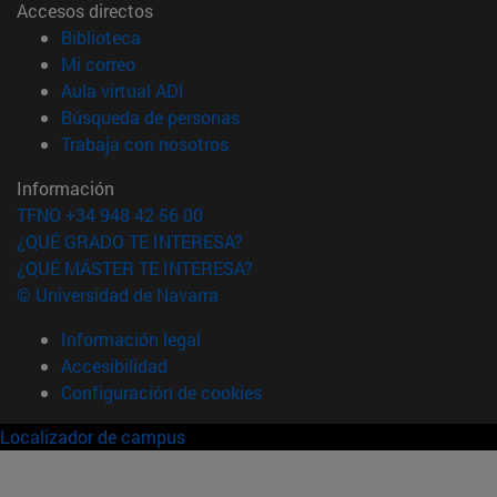
Accesos directos
(abre en nueva ventana)
Biblioteca
(abre en nueva ventana)
Mi correo
(abre en nueva ventana)
Aula virtual ADI
(abre en nueva ventana)
Búsqueda de personas
(abre en nueva ventana)
Trabaja con nosotros
Información
TFNO +34 948 42 56 00
¿QUÉ GRADO TE INTERESA?
¿QUÉ MÁSTER TE INTERESA?
© Universidad de Navarra
Información legal
Accesibilidad
Configuración de cookies
Localizador de campus