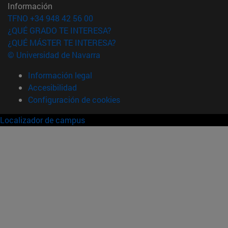
Información
TFNO +34 948 42 56 00
¿QUÉ GRADO TE INTERESA?
¿QUÉ MÁSTER TE INTERESA?
© Universidad de Navarra
Información legal
Accesibilidad
Configuración de cookies
Localizador de campus