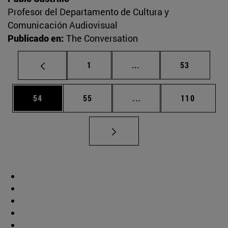
Profesor del Departamento de Cultura y
Comunicación Audiovisual
Publicado en:
The Conversation
Página
Páginas intermedias Us
Página
1
...
53
Página
Página
Páginas intermedias U
Página
54
55
...
110