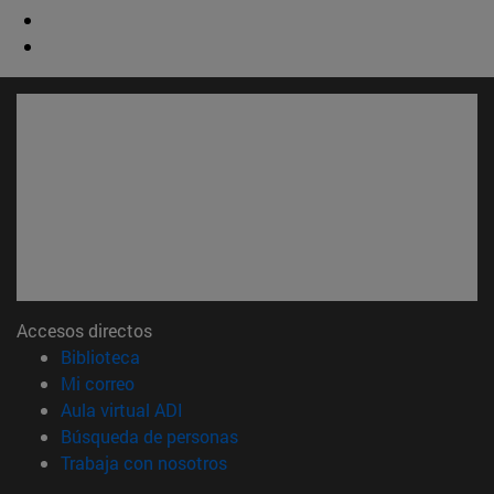
Accesos directos
(abre en nueva ventana)
Biblioteca
(abre en nueva ventana)
Mi correo
(abre en nueva ventana)
Aula virtual ADI
(abre en nueva ventana)
Búsqueda de personas
(abre en nueva ventana)
Trabaja con nosotros