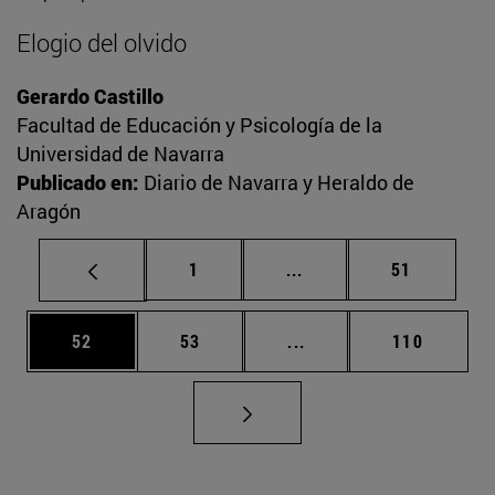
Elogio del olvido
Gerardo Castillo
Facultad de Educación y Psicología de la
Universidad de Navarra
Publicado en:
Diario de Navarra y Heraldo de
Aragón
Página
Páginas intermedias Us
Página
1
...
51
Página
Página
Páginas intermedias U
Página
52
53
...
110