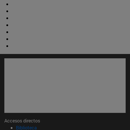
Accesos directos
(abre en nueva ventana)
Biblioteca