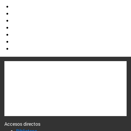
Accesos directos
(abre en nueva ventana)
Biblioteca