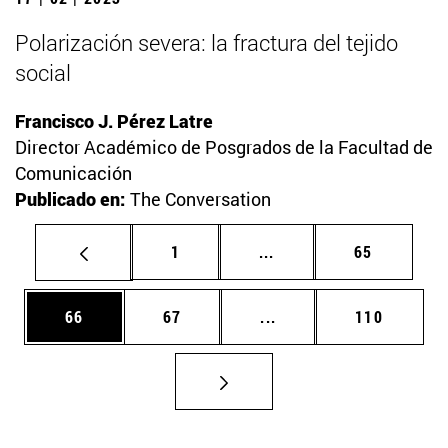
Polarización severa: la fractura del tejido
social
Francisco J. Pérez Latre
Director Académico de Posgrados de la Facultad de
Comunicación
Publicado en:
The Conversation
Página
Páginas intermedias Us
Página
1
...
65
Página
Página
Páginas intermedias U
Página
66
67
...
110