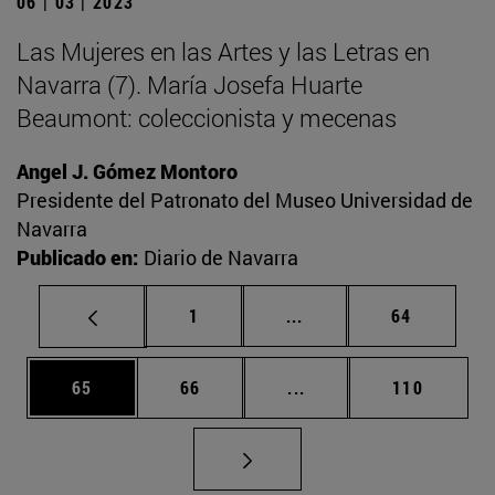
06 | 03 | 2023
Las Mujeres en las Artes y las Letras en
Navarra (7). María Josefa Huarte
Beaumont: coleccionista y mecenas
Angel J. Gómez Montoro
Presidente del Patronato del Museo Universidad de
Navarra
Publicado en:
Diario de Navarra
Página
Páginas intermedias Us
Página
1
...
64
Página
Página
Páginas intermedias U
Página
65
66
...
110