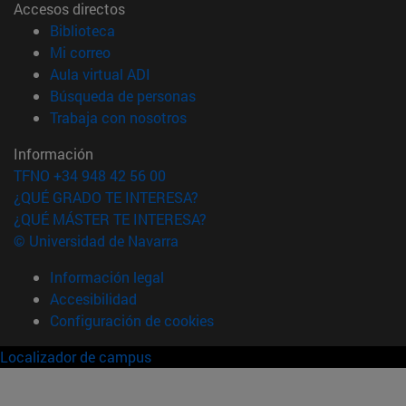
Accesos directos
(abre en nueva ventana)
Biblioteca
(abre en nueva ventana)
Mi correo
(abre en nueva ventana)
Aula virtual ADI
(abre en nueva ventana)
Búsqueda de personas
(abre en nueva ventana)
Trabaja con nosotros
Información
TFNO +34 948 42 56 00
¿QUÉ GRADO TE INTERESA?
¿QUÉ MÁSTER TE INTERESA?
© Universidad de Navarra
Información legal
Accesibilidad
Configuración de cookies
Localizador de campus