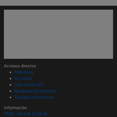
Accesos directos
(abre en nueva ventana)
Biblioteca
(abre en nueva ventana)
Mi correo
(abre en nueva ventana)
Aula virtual ADI
(abre en nueva ventana)
Búsqueda de personas
(abre en nueva ventana)
Trabaja con nosotros
Información
TFNO +34 948 42 56 00