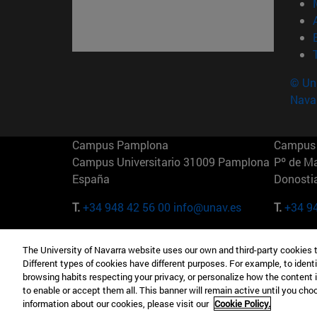
© Uni
Nava
Campus Pamplona
Campus 
Campus Universitario 31009 Pamplona
Pº de M
España
Donosti
T.
+34 948 42 56 00
info@unav.es
T.
+34 9
Campus Madrid (IESE)
Campus 
The University of Navarra website uses our own and third-party cookies 
Camino del Cerro Águila 3 28023
165 W 5
Different types of cookies have different purposes. For example, to identi
Madrid España
EE.UU
browsing habits respecting your privacy, or personalize how the content 
to enable or accept them all. This banner will remain active until you ch
T.
+34 912 11 30 00
T.
+1 64
information about our cookies, please visit our
Cookie Policy.