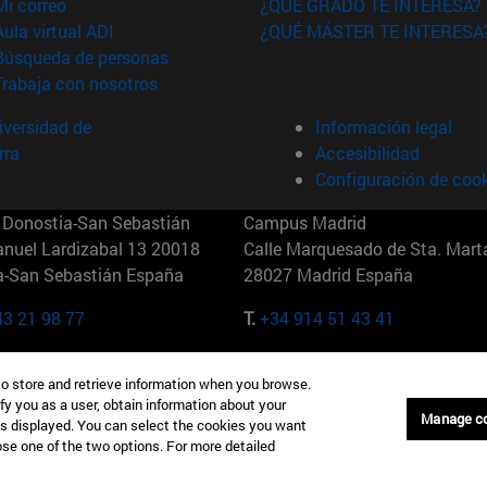
(abre en nueva ventana)
Mi correo
¿QUÉ GRADO TE INTERESA?
(abre en nueva ventana)
Aula virtual ADI
¿QUÉ MÁSTER TE INTERESA
(abre en nueva ventana)
Búsqueda de personas
(abre en nueva ventana)
Trabaja con nosotros
versidad de
Información legal
rra
Accesibilidad
Configuración de coo
Donostia-San Sebastián
Campus Madrid
anuel Lardizabal 13 20018
Calle Marquesado de Sta. Marta
a-San Sebastián España
28027 Madrid España
43 21 98 77
T.
+34 914 51 43 41
Nueva York (IESE)
Campus Munich (IESE)
to store and retrieve information when you browse.
7th St 10019-2201 Nueva York
Maria-Theresia-Straße 15 8167
fy you as a user, obtain information about your
Múnich Alemania
Manage c
is displayed. You can select the cookies you want
oose one of the two options. For more detailed
6 346 8850
T.
+49 89 24209790