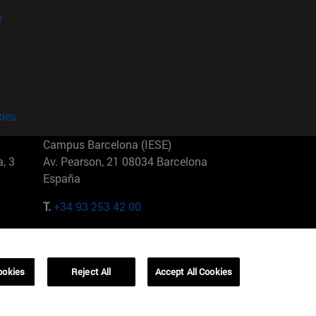
?
kies
Campus Barcelona (IESE)
, 3
Av. Pearson, 21 08034 Barcelona
España
T.
+34 93 253 42 00
Campus Sao Paulo (IESE)
5
Rua Martiniano de Carvalho, 573
01321001 Bela Vista Brasil
ookies
Reject All
Accept All Cookies
T.
+55 11 3177-8300