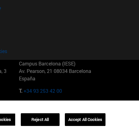
?
kies
Campus Barcelona (IESE)
, 3
Av. Pearson, 21 08034 Barcelona
España
T.
+34 93 253 42 00
Campus Sao Paulo (IESE)
5
Rua Martiniano de Carvalho, 573
01321001 Bela Vista Brasil
ookies
Reject All
Accept All Cookies
T.
+55 11 3177-8300