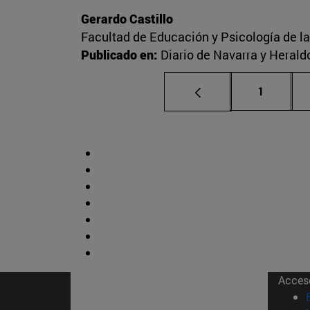
Gerardo Castillo
Facultad de Educación y Psicología de l
Publicado en:
Diario de Navarra y Herald
Página
1
Acces