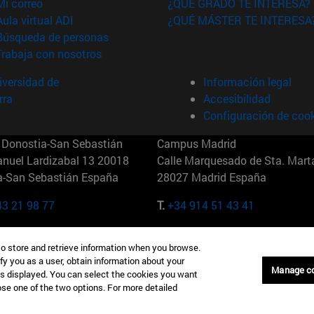
(abre en nueva ventana)
Mi correo
¿QUÉ GRADO TE INTERESA?
(abre en nueva ventana)
Aula virtual ADI
¿QUÉ MÁSTER TE INTERESA
(abre en nueva ventana)
Búsqueda de personas
(abre en nueva ventana)
Trabaja con nosotros
versidad de
Información legal
rra
Accesibilidad
Configuración de coo
Donostia-San Sebastián
Campus Madrid
anuel Lardizabal 13 20018
Calle Marquesado de Sta. Marta
a-San Sebastián España
28027 Madrid España
43 21 98 77
T.
+34 914 51 43 41
Nueva York (IESE)
Campus Munich (IESE)
to store and retrieve information when you browse.
7th St 10019-2201 Nueva York
Maria-Theresia-Straße 15 8167
fy you as a user, obtain information about your
Múnich Alemania
Manage c
is displayed. You can select the cookies you want
oose one of the two options. For more detailed
6 346 8850
T.
+49 89 24209790