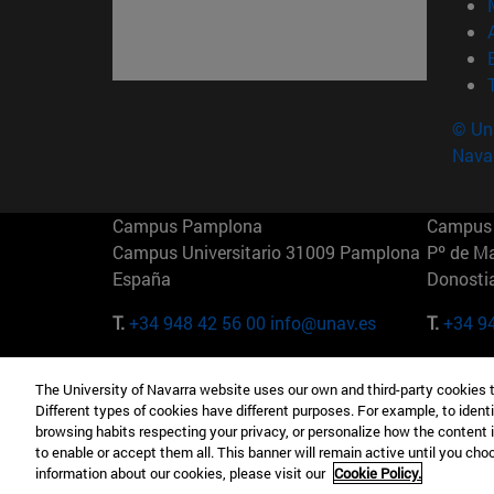
© Uni
Nava
Campus Pamplona
Campus 
Campus Universitario 31009 Pamplona
Pº de M
España
Donosti
T.
+34 948 42 56 00
info@unav.es
T.
+34 9
Campus Madrid (IESE)
Campus 
The University of Navarra website uses our own and third-party cookies 
Camino del Cerro Águila 3 28023
165 W 5
Different types of cookies have different purposes. For example, to identi
Madrid España
EE.UU
browsing habits respecting your privacy, or personalize how the content 
to enable or accept them all. This banner will remain active until you ch
T.
+34 912 11 30 00
T.
+1 64
information about our cookies, please visit our
Cookie Policy.