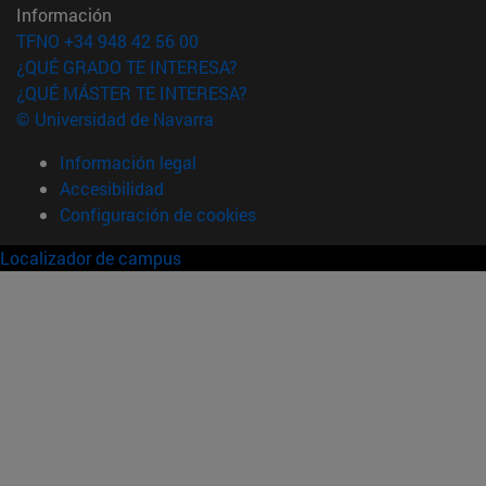
Información
TFNO +34 948 42 56 00
¿QUÉ GRADO TE INTERESA?
¿QUÉ MÁSTER TE INTERESA?
© Universidad de Navarra
Información legal
Accesibilidad
Configuración de cookies
Localizador de campus