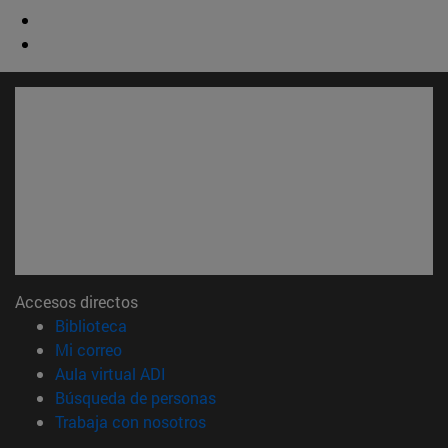
Accesos directos
(abre en nueva ventana)
Biblioteca
(abre en nueva ventana)
Mi correo
(abre en nueva ventana)
Aula virtual ADI
(abre en nueva ventana)
Búsqueda de personas
(abre en nueva ventana)
Trabaja con nosotros