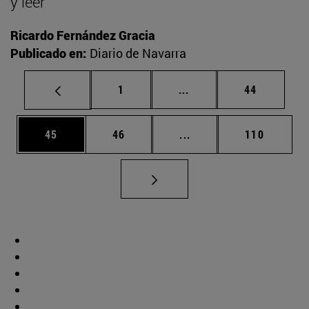
y leer
Ricardo Fernández Gracia
Publicado en:
Diario de Navarra
Página
Páginas intermedias Us
Página
1
...
44
Página
Página
Páginas intermedias U
Página
45
46
...
110