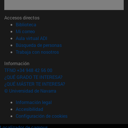
Accesos directos
(abre en nueva ventana)
Biblioteca
(abre en nueva ventana)
Mi correo
(abre en nueva ventana)
Aula virtual ADI
(abre en nueva ventana)
Búsqueda de personas
(abre en nueva ventana)
Trabaja con nosotros
Información
TFNO +34 948 42 56 00
¿QUÉ GRADO TE INTERESA?
¿QUÉ MÁSTER TE INTERESA?
© Universidad de Navarra
Información legal
Accesibilidad
Configuración de cookies
Localizador de campus