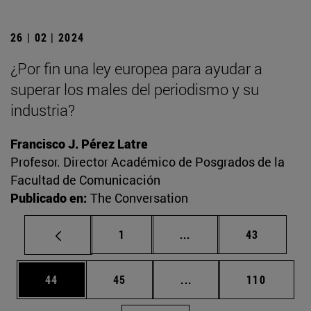
26 | 02 | 2024
¿Por fin una ley europea para ayudar a
superar los males del periodismo y su
industria?
Francisco J. Pérez Latre
Profesor. Director Académico de Posgrados de la
Facultad de Comunicación
Publicado en:
The Conversation
Página
Páginas intermedias Us
Página
1
...
43
Página
Página
Páginas intermedias U
Página
44
45
...
110