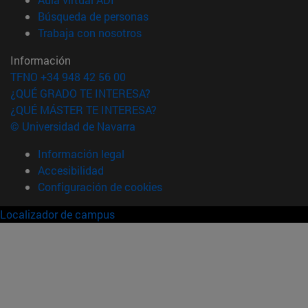
(abre en nueva ventana)
Búsqueda de personas
(abre en nueva ventana)
Trabaja con nosotros
Información
TFNO +34 948 42 56 00
¿QUÉ GRADO TE INTERESA?
¿QUÉ MÁSTER TE INTERESA?
© Universidad de Navarra
Información legal
Accesibilidad
Configuración de cookies
Localizador de campus