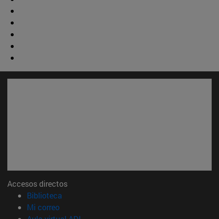
Accesos directos
(abre en nueva ventana)
Biblioteca
(abre en nueva ventana)
Mi correo
(abre en nueva ventana)
Aula virtual ADI