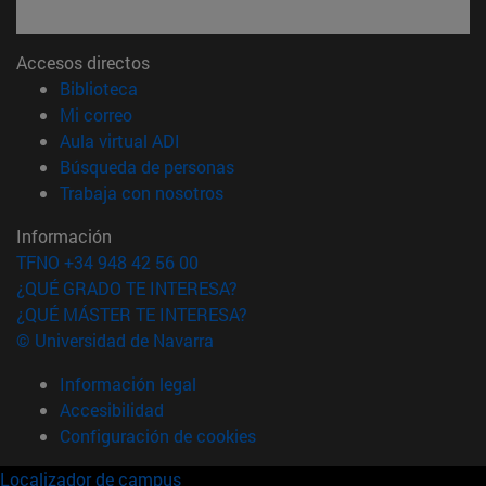
Accesos directos
(abre en nueva ventana)
Biblioteca
(abre en nueva ventana)
Mi correo
(abre en nueva ventana)
Aula virtual ADI
(abre en nueva ventana)
Búsqueda de personas
(abre en nueva ventana)
Trabaja con nosotros
Información
TFNO +34 948 42 56 00
¿QUÉ GRADO TE INTERESA?
¿QUÉ MÁSTER TE INTERESA?
© Universidad de Navarra
Información legal
Accesibilidad
Configuración de cookies
Localizador de campus