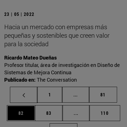
23 | 05 | 2022
Hacia un mercado con empresas más
pequeñas y sostenibles que creen valor
para la sociedad
Ricardo Mateo Dueñas
Profesor titular, área de investigación en Diseño de
Sistemas de Mejora Continua
Publicado en:
The Conversation
Página
Páginas intermedias Us
Página
1
...
81
Página
Página
Páginas intermedias U
Página
82
83
...
110