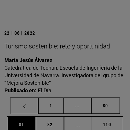
22 | 06 | 2022
Turismo sostenible: reto y oportunidad
María Jesús Álvarez
Catedrática de Tecnun, Escuela de Ingeniería de la
Universidad de Navarra. Investigadora del grupo de
“Mejora Sostenible”
Publicado en:
El Día
Página
Páginas intermedias Us
Página
1
...
80
Página
Página
Páginas intermedias U
Página
81
82
...
110