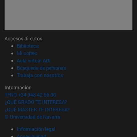
Accesos directos
(abre en nueva ventana)
Biblioteca
(abre en nueva ventana)
Mi correo
(abre en nueva ventana)
Aula virtual ADI
(abre en nueva ventana)
Búsqueda de personas
(abre en nueva ventana)
Trabaja con nosotros
Información
TFNO +34 948 42 56 00
¿QUÉ GRADO TE INTERESA?
¿QUÉ MÁSTER TE INTERESA?
© Universidad de Navarra
Información legal
Accesibilidad