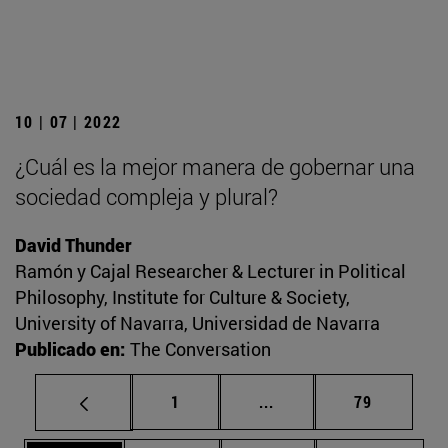
10 | 07 | 2022
¿Cuál es la mejor manera de gobernar una
sociedad compleja y plural?
David Thunder
Ramón y Cajal Researcher & Lecturer in Political
Philosophy, Institute for Culture & Society,
University of Navarra, Universidad de Navarra
Publicado en:
The Conversation
Página
Páginas intermedias Us
Página
1
...
79