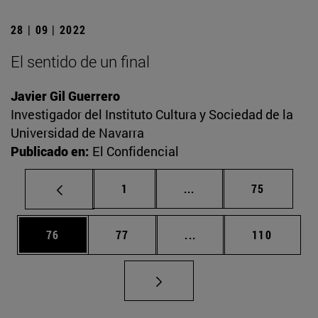
28 | 09 | 2022
El sentido de un final
Javier Gil Guerrero
Investigador del Instituto Cultura y Sociedad de la
Universidad de Navarra
Publicado en:
El Confidencial
Página
Páginas intermedias Us
Página
1
...
75
Página
Página
Páginas intermedias U
Página
76
77
...
110