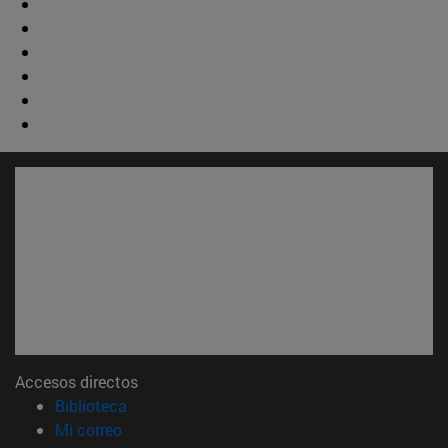
Accesos directos
(abre en nueva ventana)
Biblioteca
(abre en nueva ventana)
Mi correo