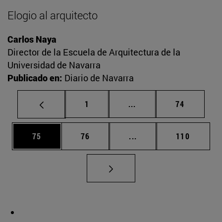
Elogio al arquitecto
Carlos Naya
Director de la Escuela de Arquitectura de la
Universidad de Navarra
Publicado en:
Diario de Navarra
Página
Páginas intermedias Us
Página
1
...
74
Página
Página
Páginas intermedias U
Página
75
76
...
110