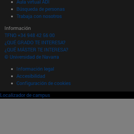
(abre en nueva ventana)
Aula virtual ADI
(abre en nueva ventana)
Búsqueda de personas
(abre en nueva ventana)
Trabaja con nosotros
Información
TFNO +34 948 42 56 00
¿QUÉ GRADO TE INTERESA?
¿QUÉ MÁSTER TE INTERESA?
© Universidad de Navarra
Información legal
Accesibilidad
Configuración de cookies
Localizador de campus