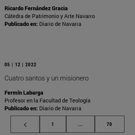
Ricardo Fernández Gracia
Cátedra de Patrimonio y Arte Navarro
Publicado en:
Diario de Navarra
05 | 12 | 2022
Cuatro santos y un misionero
Fermín Labarga
Profesor en la Facultad de Teología
Publicado en:
Diario de Navarra
Página
Páginas intermedias Us
Página
1
...
70