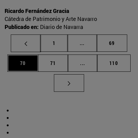
Ricardo Fernández Gracia
Cátedra de Patrimonio y Arte Navarro
Publicado en:
Diario de Navarra
Página
Páginas intermedias Us
Página
1
...
69
Página
Página
Páginas intermedias U
Página
70
71
...
110