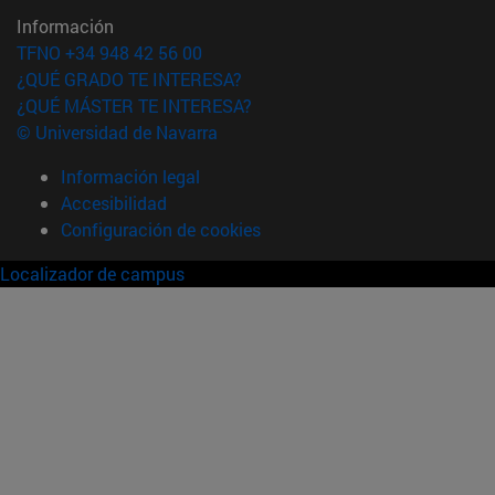
Información
TFNO +34 948 42 56 00
¿QUÉ GRADO TE INTERESA?
¿QUÉ MÁSTER TE INTERESA?
© Universidad de Navarra
Información legal
Accesibilidad
Configuración de cookies
Localizador de campus