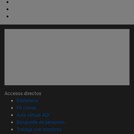
Accesos directos
(abre en nueva ventana)
Biblioteca
(abre en nueva ventana)
Mi correo
(abre en nueva ventana)
Aula virtual ADI
(abre en nueva ventana)
Búsqueda de personas
(abre en nueva ventana)
Trabaja con nosotros