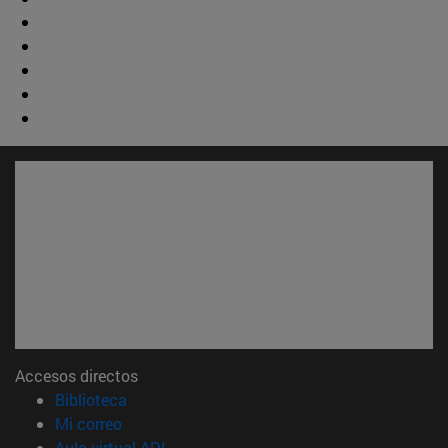
Accesos directos
(abre en nueva ventana)
Biblioteca
(abre en nueva ventana)
Mi correo
(abre en nueva ventana)
Aula virtual ADI