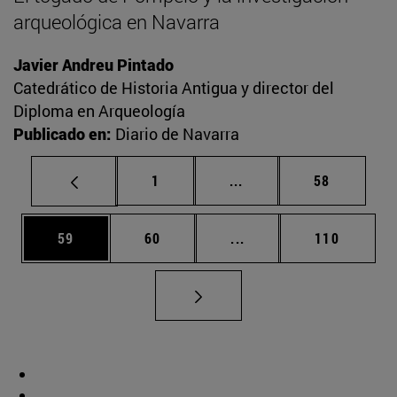
arqueológica en Navarra
Javier Andreu Pintado
Catedrático de Historia Antigua y director del
Diploma en Arqueología
Publicado en:
Diario de Navarra
Página
Páginas intermedias Us
Página
1
...
58
Página
Página
Páginas intermedias U
Página
59
60
...
110