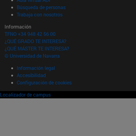
(abre en nueva ventana)
Búsqueda de personas
(abre en nueva ventana)
Trabaja con nosotros
Información
TFNO +34 948 42 56 00
¿QUÉ GRADO TE INTERESA?
¿QUÉ MÁSTER TE INTERESA?
© Universidad de Navarra
Información legal
Accesibilidad
Configuración de cookies
Localizador de campus