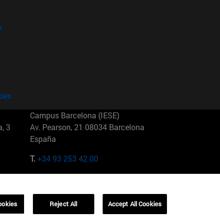
?
kies
Campus Barcelona (IESE)
, 3
Av. Pearson, 21 08034 Barcelona
España
T.
+34 93 253 42 00
Campus Sao Paulo (IESE)
5
Rua Martiniano de Carvalho, 573
01321001 Bela Vista Brasil
ookies
Reject All
Accept All Cookies