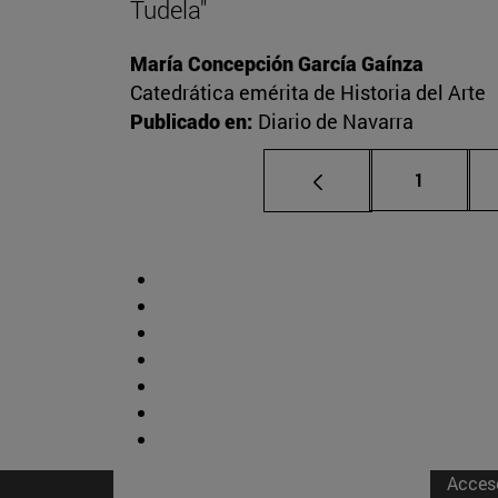
Tudela"
María Concepción García Gaínza
Catedrática emérita de Historia del Arte
Publicado en:
Diario de Navarra
Página
1
Acces