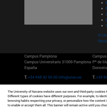
© Uni
Nava
Campus Pamplona
Campus 
Campus Universitario 31009 Pamplona
Pº de M
España
Donosti
T.
+34 948 42 56 00
info@unav.es
T.
+34 9
Campus Madrid (IESE)
Campus 
The University of Navarra website uses our own and third-party cookies 
Camino del Cerro Águila 3 28023
165 W 5
Different types of cookies have different purposes. For example, to identi
Madrid España
EE.UU
browsing habits respecting your privacy, or personalize how the content 
to enable or accept them all. This banner will remain active until you ch