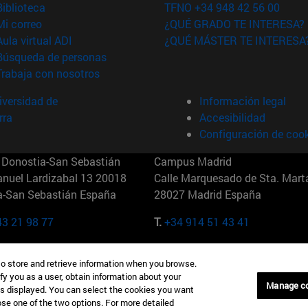
(abre en nueva ventana)
Biblioteca
TFNO +34 948 42 56 00
(abre en nueva ventana)
Mi correo
¿QUÉ GRADO TE INTERESA?
(abre en nueva ventana)
Aula virtual ADI
¿QUÉ MÁSTER TE INTERESA
(abre en nueva ventana)
Búsqueda de personas
(abre en nueva ventana)
Trabaja con nosotros
versidad de
Información legal
rra
Accesibilidad
Configuración de coo
Donostia-San Sebastián
Campus Madrid
anuel Lardizabal 13 20018
Calle Marquesado de Sta. Marta
a-San Sebastián España
28027 Madrid España
43 21 98 77
T.
+34 914 51 43 41
Nueva York (IESE)
Campus Munich (IESE)
to store and retrieve information when you browse.
7th St 10019-2201 Nueva York
Maria-Theresia-Straße 15 8167
fy you as a user, obtain information about your
Múnich Alemania
Manage c
is displayed. You can select the cookies you want
oose one of the two options. For more detailed