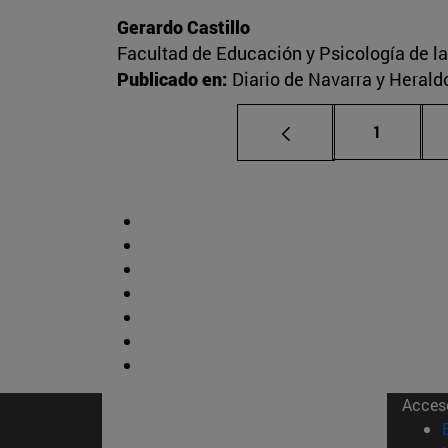
Gerardo Castillo
Facultad de Educación y Psicología de l
Publicado en:
Diario de Navarra y Herald
Página
1
Acces