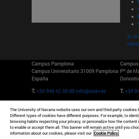
© Uni
Nava
Campus Pamplona
Campus 
Campus Universitario 31009 Pamplona
Pº de M
España
Donosti
T.
+34 948 42 56 00
info@unav.es
T.
+34 9
Campus Madrid (IESE)
Campus 
The University of Navarra website uses our own and third-party cookies 
Camino del Cerro Águila 3 28023
165 W 5
Different types of cookies have different purposes. For example, to identi
Madrid España
EE.UU
browsing habits respecting your privacy, or personalize how the content 
to enable or accept them all. This banner will remain active until you ch
T.
+34 912 11 30 00
T.
+1 64
information about our cookies, please visit our
Cookie Policy.