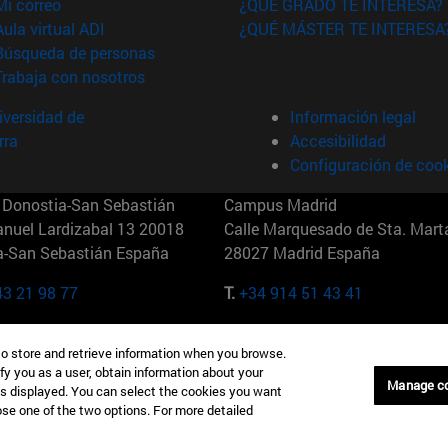
(abre en nueva ventana)
Mi correo
¿QUÉ GRADO TE INTERESA?
(abre en nueva ventana)
Aula virtual ADI
¿QUÉ MÁSTER TE INTERESA
(abre en nueva ventana)
Búsqueda de personas
(abre en nueva ventana)
Trabaja con nosotros
versidad de
Información legal
rra
Accesibilidad
Configuración de coo
Donostia-San Sebastián
Campus Madrid
anuel Lardizabal 13 20018
Calle Marquesado de Sta. Marta
a-San Sebastián España
28027 Madrid España
43 21 98 77
T.
+34 914 51 43 41
Nueva York (IESE)
Campus Munich (IESE)
to store and retrieve information when you browse.
7th St 10019-2201 Nueva York
Maria-Theresia-Straße 15 8167
fy you as a user, obtain information about your
Múnich Alemania
Manage c
is displayed. You can select the cookies you want
oose one of the two options. For more detailed
6 346 8850
T.
+49 89 24209790