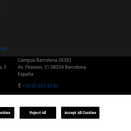
?
kies
Campus Barcelona (IESE)
, 3
Av. Pearson, 21 08034 Barcelona
España
T.
+34 93 253 42 00
Campus Sao Paulo (IESE)
5
Rua Martiniano de Carvalho, 573
01321001 Bela Vista Brasil
ookies
Reject All
Accept All Cookies
T.
+55 11 3177-8300