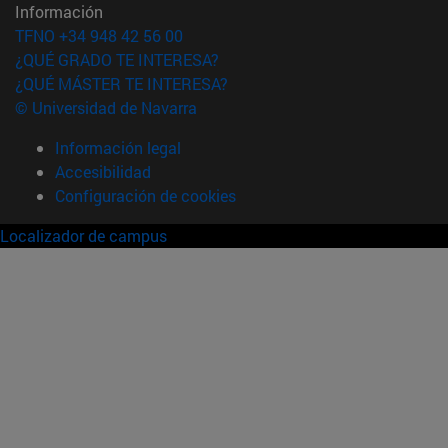
Información
TFNO +34 948 42 56 00
¿QUÉ GRADO TE INTERESA?
¿QUÉ MÁSTER TE INTERESA?
© Universidad de Navarra
Información legal
Accesibilidad
Configuración de cookies
Localizador de campus