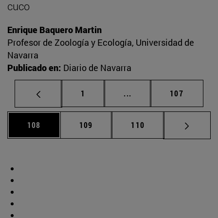
cuco
Enrique Baquero Martin
Profesor de Zoología y Ecología, Universidad de
Navarra
Publicado en:
Diario de Navarra
Página
Páginas intermedias Us
Página
1
...
107
Página
Página
Página
108
109
110