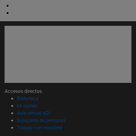
Accesos directos
(abre en nueva ventana)
Biblioteca
(abre en nueva ventana)
Mi correo
(abre en nueva ventana)
Aula virtual ADI
(abre en nueva ventana)
Búsqueda de personas
(abre en nueva ventana)
Trabaja con nosotros