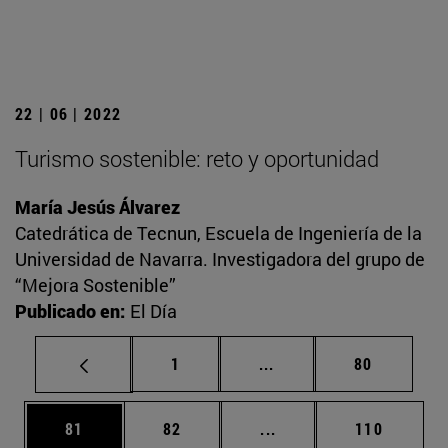
22 | 06 | 2022
Turismo sostenible: reto y oportunidad
María Jesús Álvarez
Catedrática de Tecnun, Escuela de Ingeniería de la
Universidad de Navarra. Investigadora del grupo de
“Mejora Sostenible”
Publicado en:
El Día
Página
Páginas intermedias Us
Página
1
...
80
Página
Página
Páginas intermedias U
Página
81
82
...
110