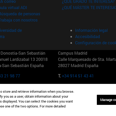
(abre en nueva ventana)
Mi correo
¿QUÉ GRADO TE INTERESA?
(abre en nueva ventana)
Aula virtual ADI
¿QUÉ MÁSTER TE INTERESA
(abre en nueva ventana)
Búsqueda de personas
(abre en nueva ventana)
Trabaja con nosotros
versidad de
Información legal
rra
Accesibilidad
Configuración de coo
Donostia-San Sebastián
Campus Madrid
anuel Lardizabal 13 20018
Calle Marquesado de Sta. Marta
a-San Sebastián España
28027 Madrid España
43 21 98 77
T.
+34 914 51 43 41
Nueva York (IESE)
Campus Munich (IESE)
to store and retrieve information when you browse.
7th St 10019-2201 Nueva York
Maria-Theresia-Straße 15 8167
fy you as a user, obtain information about your
Múnich Alemania
Manage c
is displayed. You can select the cookies you want
oose one of the two options. For more detailed
6 346 8850
T.
+49 89 24209790