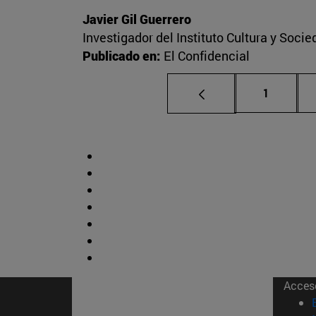
Javier Gil Guerrero
Investigador del Instituto Cultura y Soci
Publicado en:
El Confidencial
Página
1
Acces