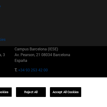
?
kies
Campus Barcelona (IESE)
, 3
Av. Pearson, 21 08034 Barcelona
España
T.
+34 93 253 42 00
Campus Sao Paulo (IESE)
5
Rua Martiniano de Carvalho, 573
01321001 Bela Vista Brasil
ookies
Reject All
Accept All Cookies
T.
+55 11 3177-8300