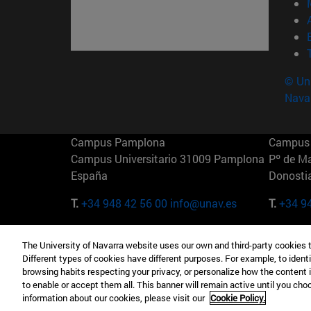
© Uni
Nava
Campus Pamplona
Campus 
Campus Universitario 31009 Pamplona
Pº de M
España
Donosti
T.
+34 948 42 56 00
info@unav.es
T.
+34 9
Campus Madrid (IESE)
Campus 
The University of Navarra website uses our own and third-party cookies 
Camino del Cerro Águila 3 28023
165 W 5
Different types of cookies have different purposes. For example, to identi
Madrid España
EE.UU
browsing habits respecting your privacy, or personalize how the content 
to enable or accept them all. This banner will remain active until you ch
T.
+34 912 11 30 00
T.
+1 64
information about our cookies, please visit our
Cookie Policy.