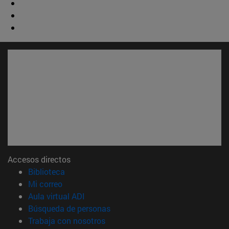
Accesos directos
(abre en nueva ventana)
Biblioteca
(abre en nueva ventana)
Mi correo
(abre en nueva ventana)
Aula virtual ADI
(abre en nueva ventana)
Búsqueda de personas
(abre en nueva ventana)
Trabaja con nosotros