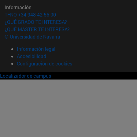
Información
TFNO +34 948 42 56 00
¿QUÉ GRADO TE INTERESA?
¿QUÉ MÁSTER TE INTERESA?
© Universidad de Navarra
Información legal
Accesibilidad
Configuración de cookies
Localizador de campus