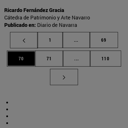
Ricardo Fernández Gracia
Cátedra de Patrimonio y Arte Navarro
Publicado en:
Diario de Navarra
Página
Páginas intermedias Us
Página
1
...
69
Página
Página
Páginas intermedias U
Página
70
71
...
110