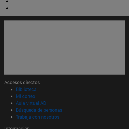
Accesos directos
(abre en nueva ventana)
Biblioteca
(abre en nueva ventana)
Mi correo
(abre en nueva ventana)
Aula virtual ADI
(abre en nueva ventana)
Búsqueda de personas
(abre en nueva ventana)
Trabaja con nosotros
Información