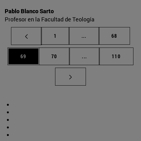
Pablo Blanco Sarto
Profesor en la Facultad de Teología
Página
Páginas intermedias Us
Página
1
...
68
Página
Página
Páginas intermedias U
Página
69
70
...
110