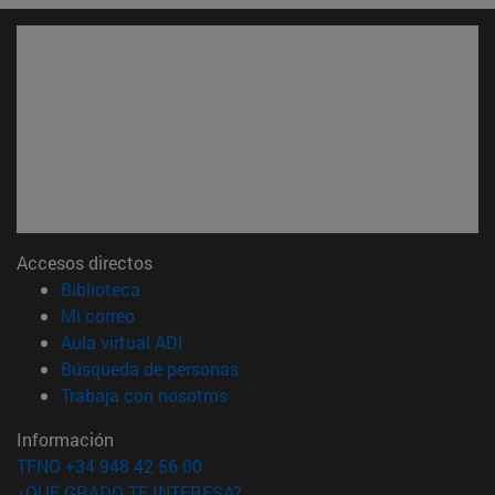
Accesos directos
(abre en nueva ventana)
Biblioteca
(abre en nueva ventana)
Mi correo
(abre en nueva ventana)
Aula virtual ADI
(abre en nueva ventana)
Búsqueda de personas
(abre en nueva ventana)
Trabaja con nosotros
Información
TFNO +34 948 42 56 00
¿QUÉ GRADO TE INTERESA?