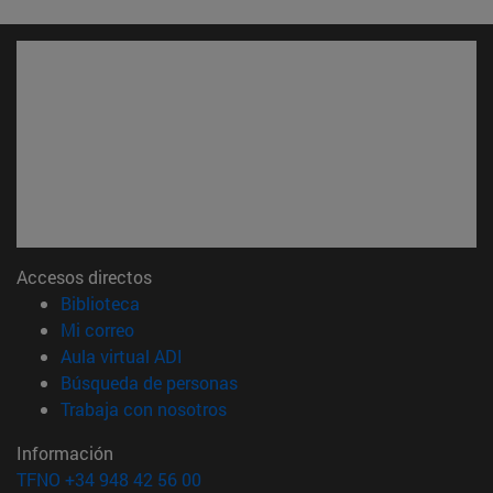
Accesos directos
(abre en nueva ventana)
Biblioteca
(abre en nueva ventana)
Mi correo
(abre en nueva ventana)
Aula virtual ADI
(abre en nueva ventana)
Búsqueda de personas
(abre en nueva ventana)
Trabaja con nosotros
Información
TFNO +34 948 42 56 00