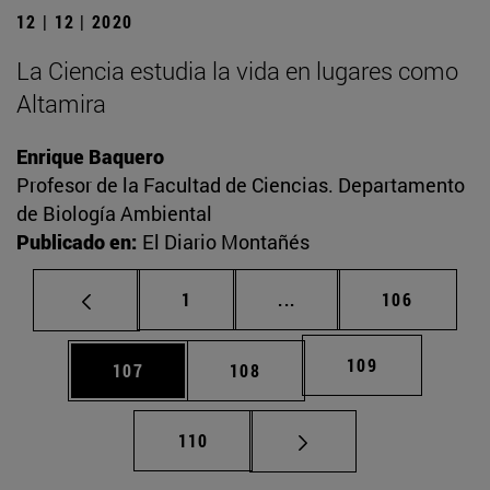
12 | 12 | 2020
La Ciencia estudia la vida en lugares como
Altamira
Enrique Baquero
Profesor de la Facultad de Ciencias. Departamento
de Biología Ambiental
Publicado en:
El Diario Montañés
Página
Páginas intermedias Us
Página
1
...
106
Página
109
Página
Página
107
108
Página
110