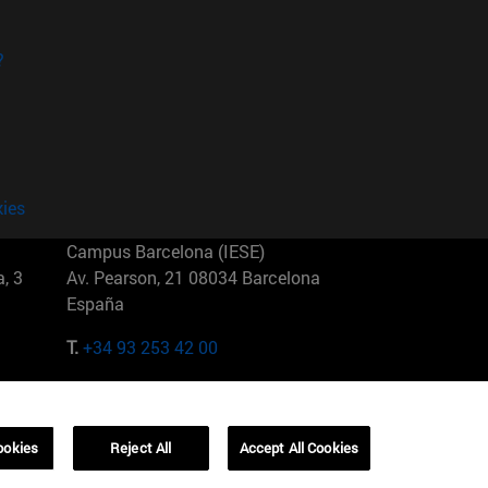
?
kies
Campus Barcelona (IESE)
, 3
Av. Pearson, 21 08034 Barcelona
España
T.
+34 93 253 42 00
Campus Sao Paulo (IESE)
5
Rua Martiniano de Carvalho, 573
01321001 Bela Vista Brasil
ookies
Reject All
Accept All Cookies
T.
+55 11 3177-8300