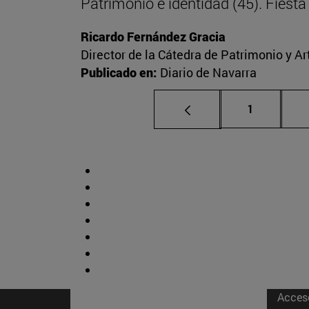
Patrimonio e identidad (45). Fies
Ricardo Fernández Gracia
Director de la Cátedra de Patrimonio y A
Publicado en:
Diario de Navarra
Página
1
Acces