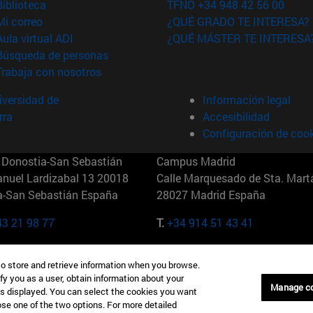
(abre en nueva ventana)
Biblioteca
TFNO +34 948 42 56 00
(abre en nueva ventana)
Mi correo
¿QUÉ GRADO TE INTERESA?
(abre en nueva ventana)
Aula virtual ADI
¿QUÉ MÁSTER TE INTERESA
(abre en nueva ventana)
Búsqueda de personas
(abre en nueva ventana)
Trabaja con nosotros
versidad de
Información legal
rra
Accesibilidad
Configuración de coo
Donostia-San Sebastián
Campus Madrid
anuel Lardizabal 13 20018
Calle Marquesado de Sta. Marta
a-San Sebastián España
28027 Madrid España
43 21 98 77
T.
+34 914 51 43 41
Nueva York (IESE)
Campus Munich (IESE)
to store and retrieve information when you browse.
7th St 10019-2201 Nueva York
Maria-Theresia-Straße 15 8167
fy you as a user, obtain information about your
Múnich Alemania
Manage c
is displayed. You can select the cookies you want
oose one of the two options. For more detailed
6 346 8850
T.
+49 89 24209790