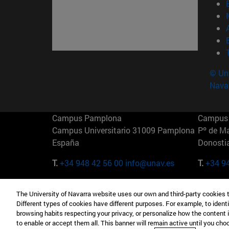
© Uni
Nava
Campus Pamplona
Campus 
Campus Universitario 31009 Pamplona
Pº de M
España
Donosti
T.
+34 948 42 56 00
info@unav.es
T.
+34 9
Campus Madrid (IESE)
Campus 
The University of Navarra website uses our own and third-party cookies 
Camino del Cerro Águila 3 28023
165 W 5
Different types of cookies have different purposes. For example, to identi
Madrid España
EE.UU
browsing habits respecting your privacy, or personalize how the content 
to enable or accept them all. This banner will remain active until you ch
T.
+34 912 11 30 00
T.
+1 64