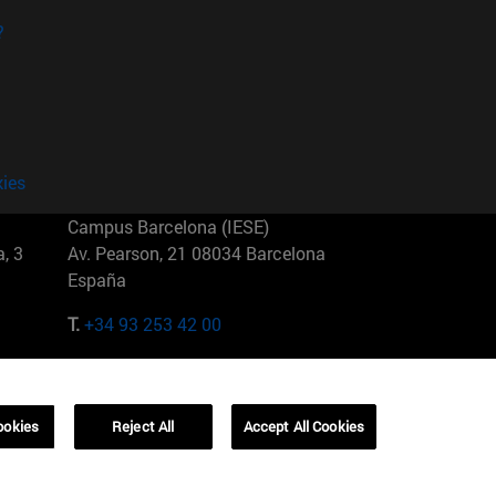
?
kies
Campus Barcelona (IESE)
, 3
Av. Pearson, 21 08034 Barcelona
España
T.
+34 93 253 42 00
Campus Sao Paulo (IESE)
5
Rua Martiniano de Carvalho, 573
01321001 Bela Vista Brasil
ookies
Reject All
Accept All Cookies
T.
+55 11 3177-8300