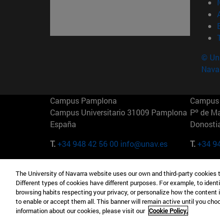
© Uni
Nava
Campus Pamplona
Campus 
Campus Universitario 31009 Pamplona
Pº de M
España
Donosti
T.
+34 948 42 56 00
info@unav.es
T.
+34 9
Campus Madrid (IESE)
Campus 
The University of Navarra website uses our own and third-party cookies 
Camino del Cerro Águila 3 28023
165 W 5
Different types of cookies have different purposes. For example, to identi
Madrid España
EE.UU
browsing habits respecting your privacy, or personalize how the content 
to enable or accept them all. This banner will remain active until you ch
T.
+34 912 11 30 00
T.
+1 64
information about our cookies, please visit our
Cookie Policy.