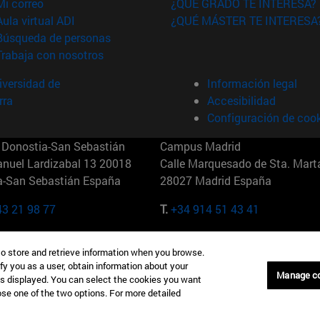
(abre en nueva ventana)
Mi correo
¿QUÉ GRADO TE INTERESA?
(abre en nueva ventana)
Aula virtual ADI
¿QUÉ MÁSTER TE INTERESA
(abre en nueva ventana)
Búsqueda de personas
(abre en nueva ventana)
Trabaja con nosotros
versidad de
Información legal
rra
Accesibilidad
Configuración de coo
Donostia-San Sebastián
Campus Madrid
anuel Lardizabal 13 20018
Calle Marquesado de Sta. Marta
a-San Sebastián España
28027 Madrid España
43 21 98 77
T.
+34 914 51 43 41
Nueva York (IESE)
Campus Munich (IESE)
to store and retrieve information when you browse.
7th St 10019-2201 Nueva York
Maria-Theresia-Straße 15 8167
fy you as a user, obtain information about your
Múnich Alemania
Manage c
is displayed. You can select the cookies you want
oose one of the two options. For more detailed
6 346 8850
T.
+49 89 24209790