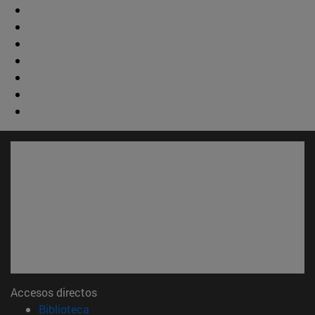
Accesos directos
(abre en nueva ventana)
Biblioteca