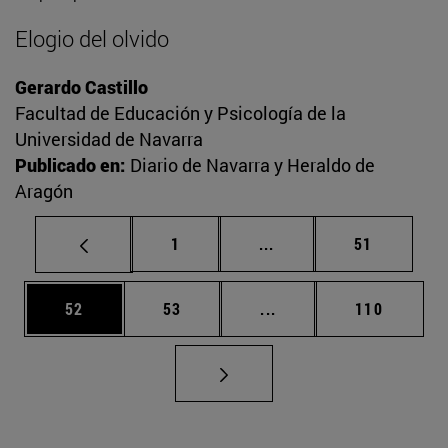
Elogio del olvido
Gerardo Castillo
Facultad de Educación y Psicología de la
Universidad de Navarra
Publicado en:
Diario de Navarra y Heraldo de
Aragón
Página
Páginas intermedias Us
Página
1
...
51
Página
Página
Páginas intermedias U
Página
52
53
...
110