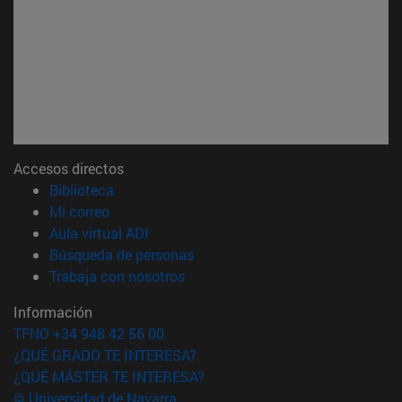
Accesos directos
(abre en nueva ventana)
Biblioteca
(abre en nueva ventana)
Mi correo
(abre en nueva ventana)
Aula virtual ADI
(abre en nueva ventana)
Búsqueda de personas
(abre en nueva ventana)
Trabaja con nosotros
Información
TFNO +34 948 42 56 00
¿QUÉ GRADO TE INTERESA?
¿QUÉ MÁSTER TE INTERESA?
© Universidad de Navarra