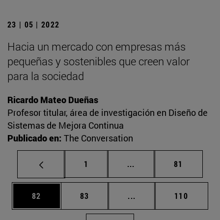
23 | 05 | 2022
Hacia un mercado con empresas más
pequeñas y sostenibles que creen valor
para la sociedad
Ricardo Mateo Dueñas
Profesor titular, área de investigación en Diseño de
Sistemas de Mejora Continua
Publicado en:
The Conversation
Página
Páginas intermedias Us
Página
1
...
81
Página
Página
Páginas intermedias U
Página
82
83
...
110