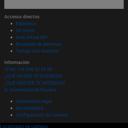
Accesos directos
(abre en nueva ventana)
Biblioteca
(abre en nueva ventana)
Mi correo
(abre en nueva ventana)
Aula virtual ADI
(abre en nueva ventana)
Búsqueda de personas
(abre en nueva ventana)
Trabaja con nosotros
Información
TFNO +34 948 42 56 00
¿QUÉ GRADO TE INTERESA?
¿QUÉ MÁSTER TE INTERESA?
© Universidad de Navarra
Información legal
Accesibilidad
Configuración de cookies
Localizador de campus