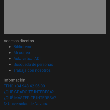
Accesos directos
(abre en nueva ventana)
Biblioteca
(abre en nueva ventana)
Mi correo
(abre en nueva ventana)
Aula virtual ADI
(abre en nueva ventana)
Búsqueda de personas
(abre en nueva ventana)
Trabaja con nosotros
Información
TFNO +34 948 42 56 00
¿QUÉ GRADO TE INTERESA?
¿QUÉ MÁSTER TE INTERESA?
© Universidad de Navarra