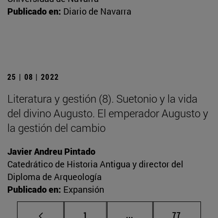
Publicado en:
Diario de Navarra
25 | 08 | 2022
Literatura y gestión (8). Suetonio y la vida
del divino Augusto. El emperador Augusto y
la gestión del cambio
Javier Andreu Pintado
Catedrático de Historia Antigua y director del
Diploma de Arqueología
Publicado en:
Expansión
Página
Páginas intermedias Us
Página
1
...
77