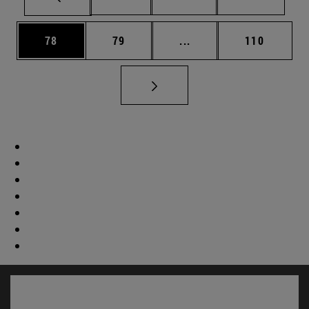
Página
Página
Páginas intermedias U
Página
78
79
...
110