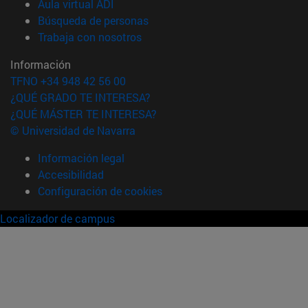
(abre en nueva ventana)
Aula virtual ADI
(abre en nueva ventana)
Búsqueda de personas
(abre en nueva ventana)
Trabaja con nosotros
Información
TFNO +34 948 42 56 00
¿QUÉ GRADO TE INTERESA?
¿QUÉ MÁSTER TE INTERESA?
© Universidad de Navarra
Información legal
Accesibilidad
Configuración de cookies
Localizador de campus