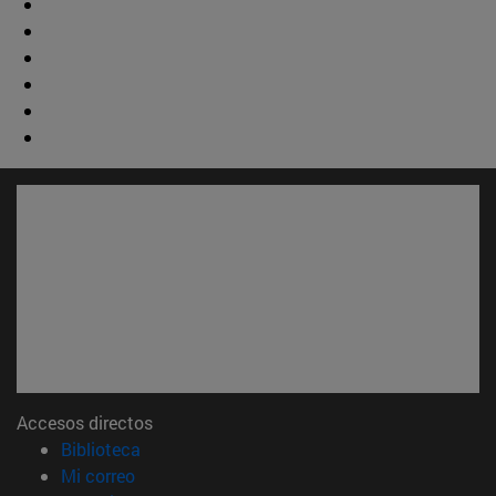
Accesos directos
(abre en nueva ventana)
Biblioteca
(abre en nueva ventana)
Mi correo