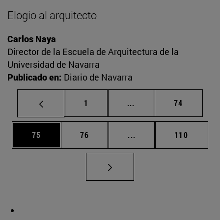
Elogio al arquitecto
Carlos Naya
Director de la Escuela de Arquitectura de la
Universidad de Navarra
Publicado en:
Diario de Navarra
Página
Páginas intermedias Us
Página
1
...
74
Página
Página
Páginas intermedias U
Página
75
76
...
110