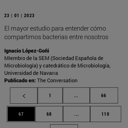
23 | 01 | 2023
El mayor estudio para entender cómo
compartimos bacterias entre nosotros
Ignacio López-Goñi
MIembro de la SEM (Sociedad Española de
Microbiología) y catedrático de Microbiología,
Universidad de Navarra
Publicado en:
The Conversation
Página
Páginas intermedias Us
Página
1
...
66
Página
Página
Páginas intermedias U
Página
67
68
...
110