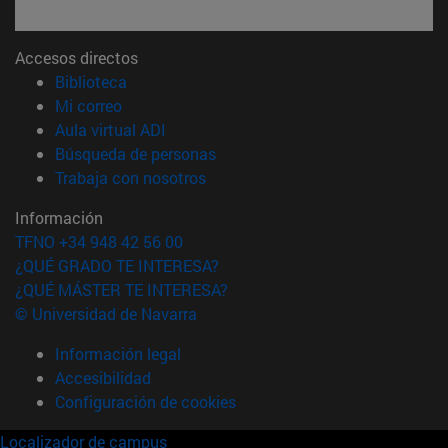
Accesos directos
(abre en nueva ventana)
Biblioteca
(abre en nueva ventana)
Mi correo
(abre en nueva ventana)
Aula virtual ADI
(abre en nueva ventana)
Búsqueda de personas
(abre en nueva ventana)
Trabaja con nosotros
Información
TFNO +34 948 42 56 00
¿QUÉ GRADO TE INTERESA?
¿QUÉ MÁSTER TE INTERESA?
© Universidad de Navarra
Información legal
Accesibilidad
Configuración de cookies
Localizador de campus