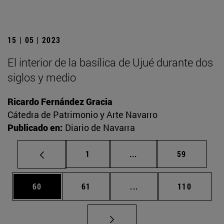
15 | 05 | 2023
El interior de la basílica de Ujué durante dos
siglos y medio
Ricardo Fernández Gracia
Cátedra de Patrimonio y Arte Navarro
Publicado en:
Diario de Navarra
Página
Páginas intermedias Us
Página
1
...
59
Página
Página
Páginas intermedias U
Página
60
61
...
110