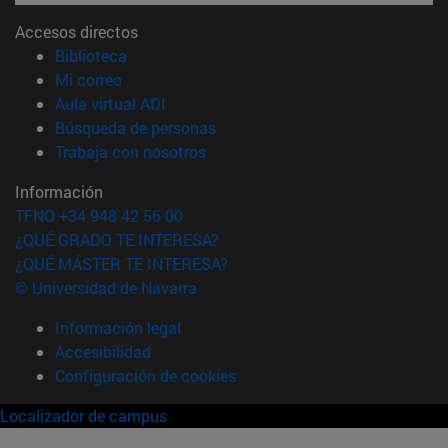
Accesos directos
(abre en nueva ventana)
Biblioteca
(abre en nueva ventana)
Mi correo
(abre en nueva ventana)
Aula virtual ADI
(abre en nueva ventana)
Búsqueda de personas
(abre en nueva ventana)
Trabaja con nosotros
Información
TFNO +34 948 42 56 00
¿QUÉ GRADO TE INTERESA?
¿QUÉ MÁSTER TE INTERESA?
© Universidad de Navarra
Información legal
Accesibilidad
Configuración de cookies
Localizador de campus