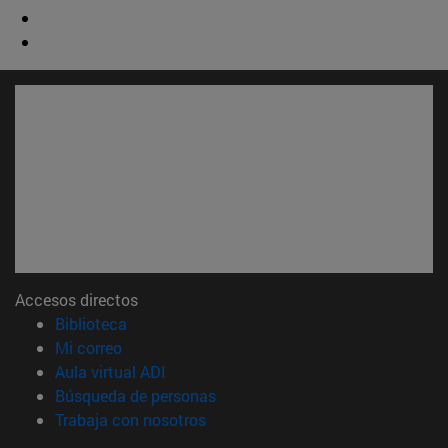
Accesos directos
(abre en nueva ventana)
Biblioteca
(abre en nueva ventana)
Mi correo
(abre en nueva ventana)
Aula virtual ADI
(abre en nueva ventana)
Búsqueda de personas
(abre en nueva ventana)
Trabaja con nosotros