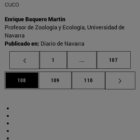
cuco
Enrique Baquero Martin
Profesor de Zoología y Ecología, Universidad de
Navarra
Publicado en:
Diario de Navarra
Página
Páginas intermedias Us
Página
1
...
107
Página
Página
Página
108
109
110