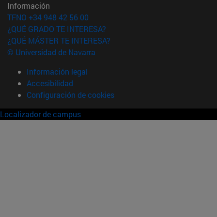
Información
TFNO +34 948 42 56 00
¿QUÉ GRADO TE INTERESA?
¿QUÉ MÁSTER TE INTERESA?
© Universidad de Navarra
Información legal
Accesibilidad
Configuración de cookies
Localizador de campus