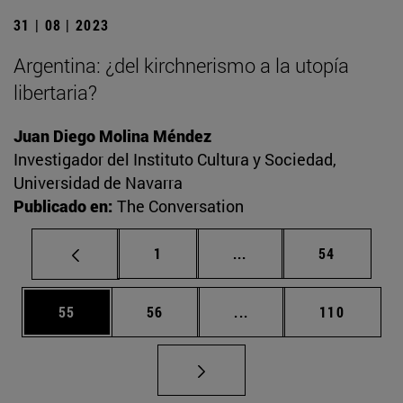
31 | 08 | 2023
Argentina: ¿del kirchnerismo a la utopía
libertaria?
Juan Diego Molina Méndez
Investigador del Instituto Cultura y Sociedad,
Universidad de Navarra
Publicado en:
The Conversation
Página
Páginas intermedias Us
Página
1
...
54
Página
Página
Páginas intermedias U
Página
55
56
...
110