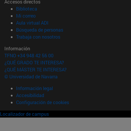
Accesos directos
(abre en nueva ventana)
Biblioteca
(abre en nueva ventana)
Mi correo
(abre en nueva ventana)
Aula virtual ADI
(abre en nueva ventana)
Búsqueda de personas
(abre en nueva ventana)
Trabaja con nosotros
Información
TFNO +34 948 42 56 00
¿QUÉ GRADO TE INTERESA?
¿QUÉ MÁSTER TE INTERESA?
© Universidad de Navarra
Información legal
Accesibilidad
Configuración de cookies
Localizador de campus