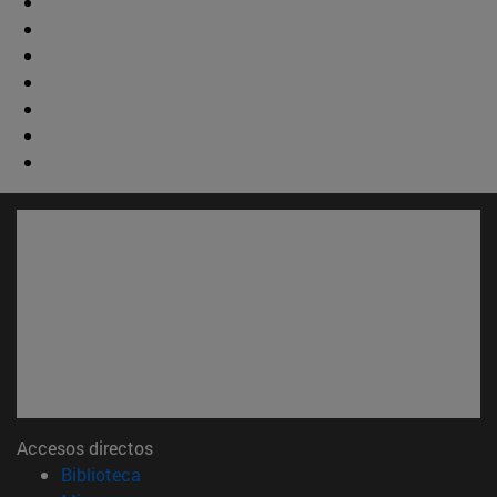
Accesos directos
(abre en nueva ventana)
Biblioteca