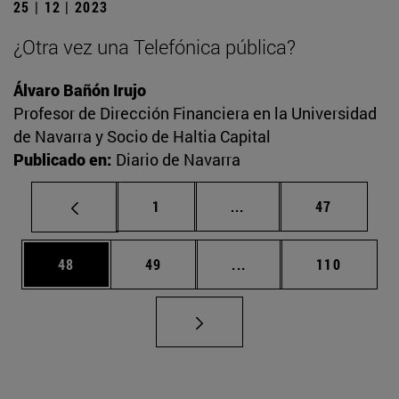
25 | 12 | 2023
¿Otra vez una Telefónica pública?
Álvaro Bañón Irujo
Profesor de Dirección Financiera en la Universidad
de Navarra y Socio de Haltia Capital
Publicado en:
Diario de Navarra
Página
Páginas intermedias Us
Página
1
...
47
Página
Página
Páginas intermedias U
Página
48
49
...
110