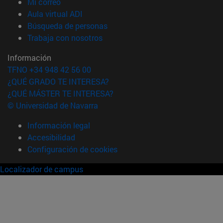
(abre en nueva ventana)
Mi correo
(abre en nueva ventana)
Aula virtual ADI
(abre en nueva ventana)
Búsqueda de personas
(abre en nueva ventana)
Trabaja con nosotros
Información
TFNO +34 948 42 56 00
¿QUÉ GRADO TE INTERESA?
¿QUÉ MÁSTER TE INTERESA?
© Universidad de Navarra
Información legal
Accesibilidad
Configuración de cookies
Localizador de campus