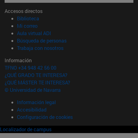
Accesos directos
(abre en nueva ventana)
Biblioteca
(abre en nueva ventana)
Mi correo
(abre en nueva ventana)
Aula virtual ADI
(abre en nueva ventana)
Búsqueda de personas
(abre en nueva ventana)
Trabaja con nosotros
Información
TFNO +34 948 42 56 00
¿QUÉ GRADO TE INTERESA?
¿QUÉ MÁSTER TE INTERESA?
© Universidad de Navarra
Información legal
Accesibilidad
Configuración de cookies
Localizador de campus