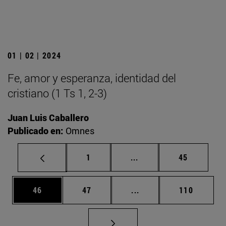
01 | 02 | 2024
Fe, amor y esperanza, identidad del
cristiano (1 Ts 1, 2-3)
Juan Luis Caballero
Publicado en:
Omnes
Página
Páginas intermedias Us
Página
1
...
45
Página
Página
Páginas intermedias U
Página
46
47
...
110