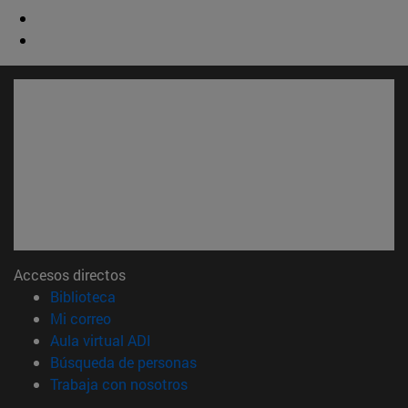
Accesos directos
(abre en nueva ventana)
Biblioteca
(abre en nueva ventana)
Mi correo
(abre en nueva ventana)
Aula virtual ADI
(abre en nueva ventana)
Búsqueda de personas
(abre en nueva ventana)
Trabaja con nosotros