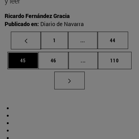
y leer
Ricardo Fernández Gracia
Publicado en:
Diario de Navarra
Página
Páginas intermedias Us
Página
1
...
44
Página
Página
Páginas intermedias U
Página
45
46
...
110