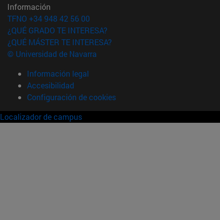
Información
TFNO +34 948 42 56 00
¿QUÉ GRADO TE INTERESA?
¿QUÉ MÁSTER TE INTERESA?
© Universidad de Navarra
Información legal
Accesibilidad
Configuración de cookies
Localizador de campus