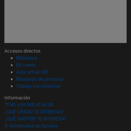
Accesos directos
(abre en nueva ventana)
Biblioteca
(abre en nueva ventana)
Mi correo
(abre en nueva ventana)
Aula virtual ADI
(abre en nueva ventana)
Búsqueda de personas
(abre en nueva ventana)
Trabaja con nosotros
Información
TFNO +34 948 42 56 00
¿QUÉ GRADO TE INTERESA?
¿QUÉ MÁSTER TE INTERESA?
© Universidad de Navarra