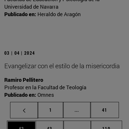
Universidad de Navarra
Publicado en:
Heraldo de Aragón
03 | 04 | 2024
Evangelizar con el estilo de la misericordia
Ramiro Pellitero
Profesor en la Facultad de Teología
Publicado en:
Omnes
Página
Páginas intermedias Us
Página
1
...
41
Página
Página
Páginas intermedias U
Página
42
43
...
110