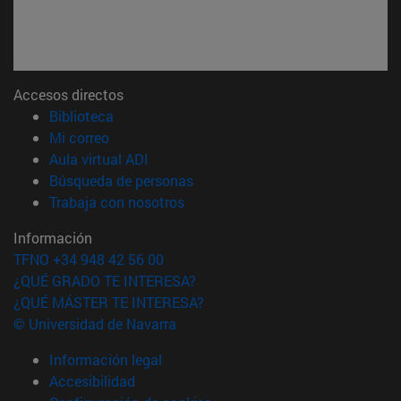
Accesos directos
(abre en nueva ventana)
Biblioteca
(abre en nueva ventana)
Mi correo
(abre en nueva ventana)
Aula virtual ADI
(abre en nueva ventana)
Búsqueda de personas
(abre en nueva ventana)
Trabaja con nosotros
Información
TFNO +34 948 42 56 00
¿QUÉ GRADO TE INTERESA?
¿QUÉ MÁSTER TE INTERESA?
© Universidad de Navarra
Información legal
Accesibilidad