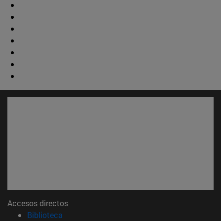
Accesos directos
(abre en nueva ventana)
Biblioteca