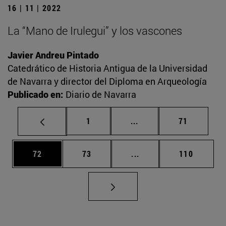
16 | 11 | 2022
La “Mano de Irulegui” y los vascones
Javier Andreu Pintado
Catedrático de Historia Antigua de la Universidad
de Navarra y director del Diploma en Arqueología
Publicado en:
Diario de Navarra
Página
Páginas intermedias Us
Página
1
...
71
Página
Página
Páginas intermedias U
Página
72
73
...
110