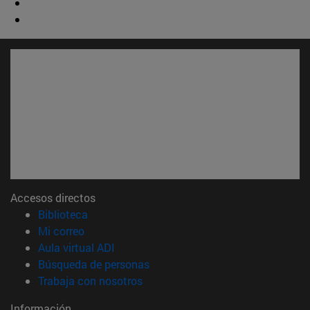
Accesos directos
(abre en nueva ventana)
Biblioteca
(abre en nueva ventana)
Mi correo
(abre en nueva ventana)
Aula virtual ADI
(abre en nueva ventana)
Búsqueda de personas
(abre en nueva ventana)
Trabaja con nosotros
Información