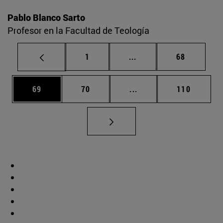
Pablo Blanco Sarto
Profesor en la Facultad de Teología
Página
Páginas intermedias Us
Página
1
...
68
Página
Página
Páginas intermedias U
Página
69
70
...
110