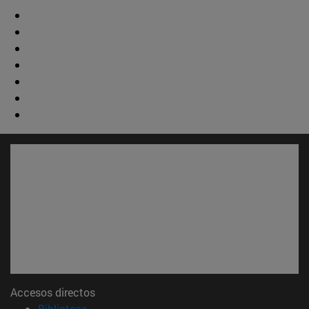
Accesos directos
(abre en nueva ventana)
Biblioteca