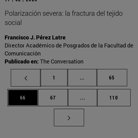
Polarización severa: la fractura del tejido
social
Francisco J. Pérez Latre
Director Académico de Posgrados de la Facultad de
Comunicación
Publicado en:
The Conversation
Página
Páginas intermedias Us
Página
1
...
65
Página
Página
Páginas intermedias U
Página
66
67
...
110