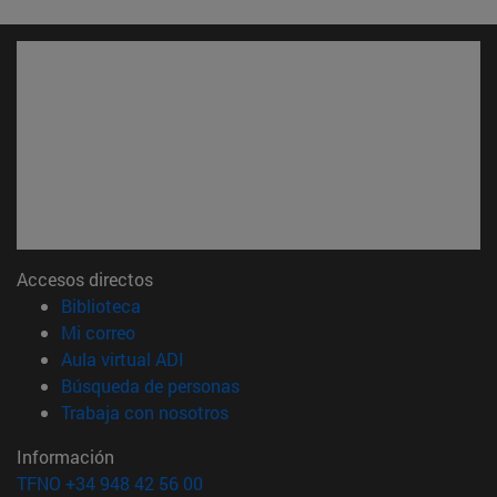
Accesos directos
(abre en nueva ventana)
Biblioteca
(abre en nueva ventana)
Mi correo
(abre en nueva ventana)
Aula virtual ADI
(abre en nueva ventana)
Búsqueda de personas
(abre en nueva ventana)
Trabaja con nosotros
Información
TFNO +34 948 42 56 00